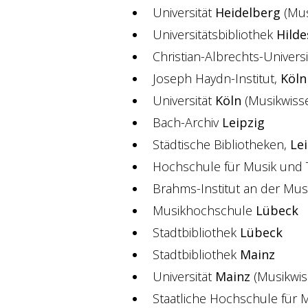
Universität
Heidelberg
(Mus
Universitätsbibliothek
Hild
Christian-Albrechts-Univers
Joseph Haydn-Institut,
Köln
Universität
Köln
(Musikwisse
Bach-Archiv
Leipzig
Städtische Bibliotheken,
Le
Hochschule für Musik und 
Brahms-Institut an der Mu
Musikhochschule
Lübeck
Stadtbibliothek
Lübeck
Stadtbibliothek
Mainz
Universität
Mainz
(Musikwiss
Staatliche Hochschule für