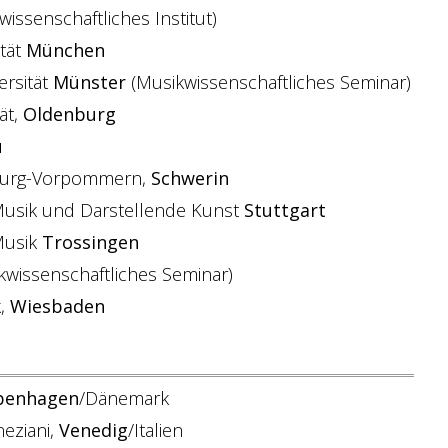
issenschaftliches Institut)
ität
München
ersität
Münster
(Musikwissenschaftliches Seminar)
ät,
Oldenburg
u
nburg-Vorpommern,
Schwerin
 Musik und Darstellende Kunst
Stuttgart
Musik
Trossingen
wissenschaftliches Seminar)
k,
Wiesbaden
penhagen
/Dänemark
neziani,
Venedig
/Italien