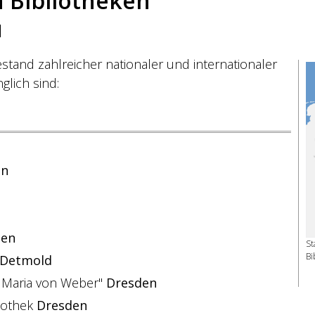
 Bibliotheken
l
stand zahlreicher nationaler und internationaler
glich sind:
in
en
St
Bi
Detmold
l Maria von Weber"
Dresden
liothek
Dresden