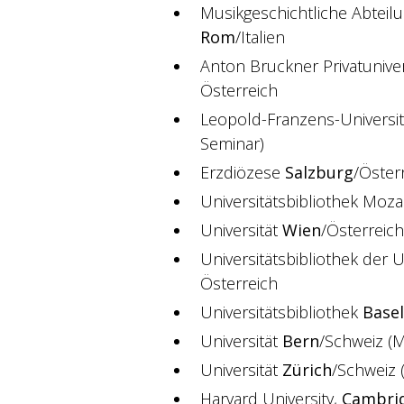
Musikgeschichtliche Abteilu
Rom
/Italien
Anton Bruckner Privatuniver
Österreich
Leopold-Franzens-Universi
Seminar)
Erzdiözese
Salzburg
/Öster
Universitätsbibliothek Moz
Universität
Wien
/Österreich
Universitätsbibliothek der U
Österreich
Universitätsbibliothek
Basel
Universität
Bern
/Schweiz (M
Universität
Zürich
/Schweiz 
Harvard University,
Cambri